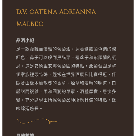
D.V. CATENA ADRIANNA
MALBEC
品酒小記
是一款複雜而優雅的葡萄酒，透著紫羅蘭色調的深
紅色。鼻子可以嗅到黑醋栗、覆盆子和紫羅蘭的氣
息，這是安德里安娜葡萄園的特點，此葡萄園是整
個家族裡最特殊，經常在世界酒展及比賽得冠，伴
隨著由橡木桶散發的香草、煙草和酒精的味道。口
感甜而複雜，柔和圓潤的單寧，酒體厚實、層次多
變，充分顯現出所採葡萄品種所應具備的特點，餘
味綿延悠長。
具體數據