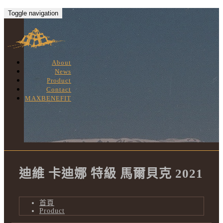
Toggle navigation
About
News
Product
Contact
MAXBENEFIT
迪維 卡迪娜 特級 馬爾貝克 2021
首頁
Product